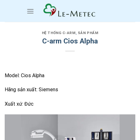
Chuyển
đến
nội
dung
HỆ THỐNG C-ARM
,
SẢN PHẨM
C-arm Cios Alpha
Model: Cios Alpha
Hãng sản xuất: Siemens
Xuất xứ: Đức