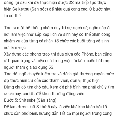
dừng lại sau khi đã thực hiện được 3S mà tiếp tục thực
hiện Seiketsu (Săn sóc) để hiệu quả càng cao. Ở bước này,
ta có thể:
Tạo ra một hệ thống nhằm duy trì sự sạch sẽ, ngăn nắp ở
nơi làm việc như sắp xếp lịch vệ sinh hay có thể phân công
nhiệm vụ của từng cá nhân, tổ chức các buổi tổng vệ sinh
nơi làm việc.
Xây dựng các phong trào thi đua giữa các Phòng, ban cũng
rất quan trọng và hiệu quả trong việc lôi kéo, cuốn hút mọi
người tham gia áp dụng 5S.
Tạo dội ngũ chuyên kiểm tra và đánh giá thường xuyên mức
độ thực hiện 5S của các thành viên, đơn vị thực hiện.
Đừng chỉ có tìm chỗ xấu, kém để phê bình mà phải chú ý tìm
ra cái hay, cái tốt để khen thường động viên.
Bước 5: Shitsuke (Sẵn sàng)
Để làm được chữ S thứ 5 này là việc khá khó khăn bởi tổ
chức cần phổ biến, hướng dẫn tất cả mọi người trong công